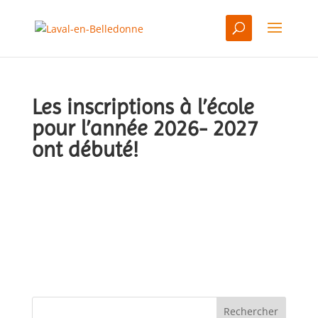
Les inscriptions à l’école
pour l’année 2026- 2027
ont débuté!
par
Yves Latapie
|
Fév 13, 2026
|
A la une
,
actualités