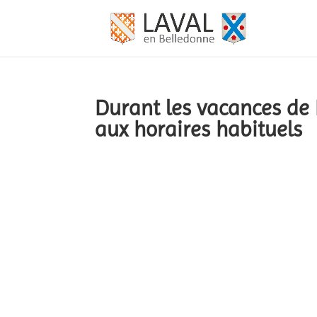
Durant les vacances de F
aux horaires habituels
par
Yves Latapie
Jan 29 2026
A la une