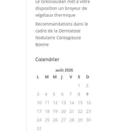
Le Grésivaudan met à votre
disposition un broyeur de
végétaux thermique
Recommandations dans le
cadre de la Dermatose
Nodulaire Contagieuse
Bovine
Calendrier
août 2026
L
M
M
J
V
S
D
1
2
3
4
5
6
7
8
9
10
11
12
13
14
15
16
17
18
19
20
21
22
23
24
25
26
27
28
29
30
31