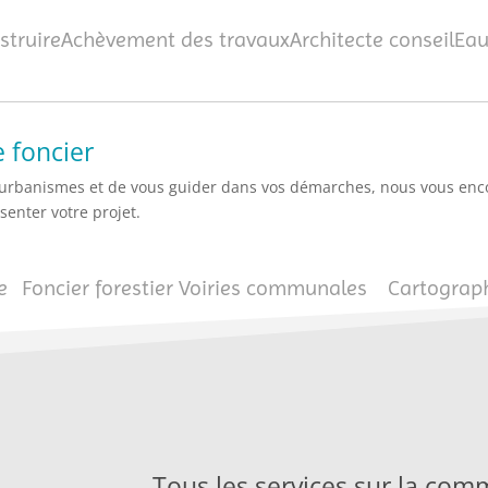
struire
Achèvement des travaux
Architecte conseil
Eau
 foncier
ns d’urbanismes et de vous guider dans vos démarches, nous vous en
senter votre projet.
e
Foncier forestier
Voiries communales
Cartograp
Tous les services sur la co