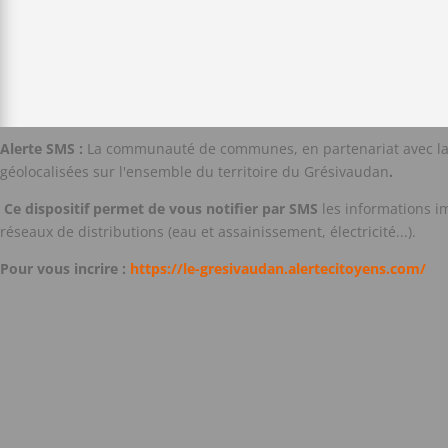
Alerte SMS :
La communauté de communes, en partenariat avec la ma
géolocalisées sur l'ensemble du territoire du Grésivaudan
.
Ce dispositif permet de vous notifier par SMS
les informations i
réseaux de distributions (eau et assainissement, électricité...).
Pour vous incrire :
https://le-gresivaudan.alertecitoyens.com/