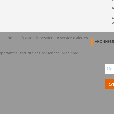
M
L
h
irie, met à votre disposition un service d'alertes
ABONNEME
mportantes (sécurité des personnes, problème